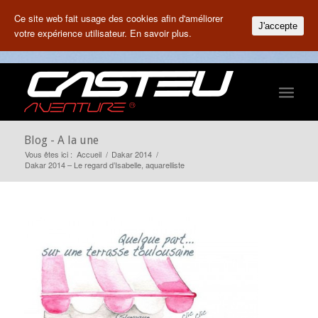
Ce site web fait usage des cookies afin d'améliorer
J'accepte
votre expérience utilisateur.
En savoir plus.
Blog - A la une
Vous êtes ici :
Accueil
/
Dakar 2014
/
Dakar 2014 – Le regard d’Isabelle, aquarelliste