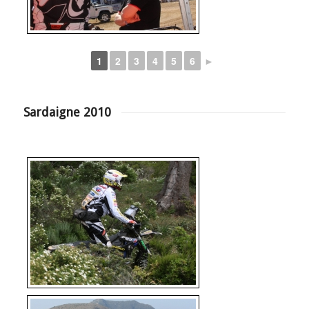
1
2
3
4
5
6
►
Sardaigne 2010