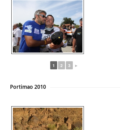
1
2
3
►
Portimao 2010