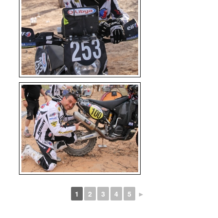
1
2
3
4
5
►