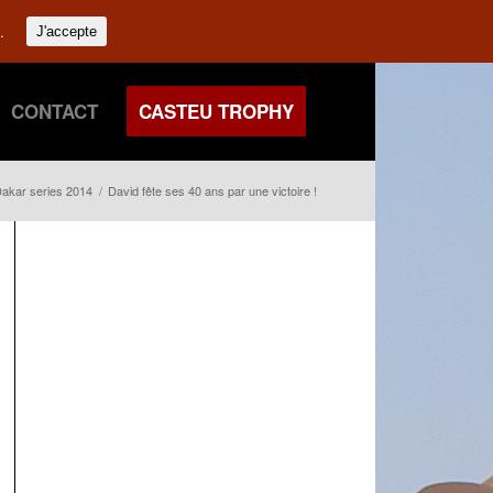
.
J'accepte
CONTACT
CASTEU TROPHY
akar series 2014
/
David fête ses 40 ans par une victoire !