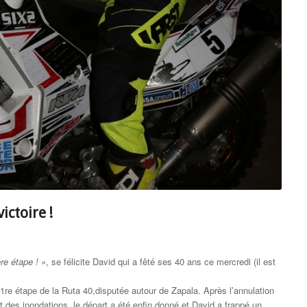
ictoire !
re étape ! »
, se félicite David qui a fêté ses 40 ans ce mercredi (il est
 1re étape de la Ruta 40,disputée autour de Zapala. Après l’annulation
 des inondations, le départ a été enfin donné et David a frappé un