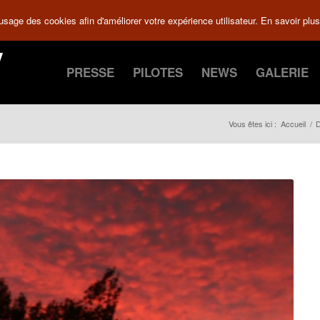
 usage des cookies afin d'améliorer votre expérience utilisateur.
En savoir plus
PRESSE
PILOTES
NEWS
GALERIE
Vous êtes ici :
Accueil
/
D