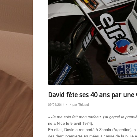
David fête ses 40 ans par une v
/
/
09/04/2014
par
Thibaut
« Je me suis fait mon cadeau, j’ai gagné la premiè
né à Nice le 9 avril 1974).
En effet, David a remporté à Zapala (Argentine) la
des deux premières journées à cause de la pluie et