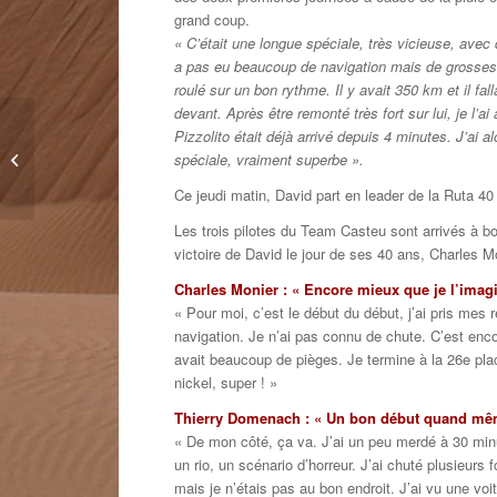
grand coup.
« C’était une longue spéciale, très vicieuse, avec
a pas eu beaucoup de navigation mais de grosses c
roulé sur un bon rythme. Il y avait 350 km et il falla
devant. Après être remonté très fort sur lui, je l’a
Pizzolito était déjà arrivé depuis 4 minutes. J’ai a
La 2e étape également
spéciale, vraiment superbe ».
annulée
Ce jeudi matin, David part en leader de la Ruta 40
Les trois pilotes du Team Casteu sont arrivés à bo
victoire de David le jour de ses 40 ans, Charles 
Charles Monier : « Encore mieux que je l’imag
« Pour moi, c’est le début du début, j’ai pris mes 
navigation. Je n’ai pas connu de chute. C’est enco
avait beaucoup de pièges. Je termine à la 26e pl
nickel, super ! »
Thierry Domenach : « Un bon début quand mê
« De mon côté, ça va. J’ai un peu merdé à 30 minu
un rio, un scénario d’horreur. J’ai chuté plusieurs 
mais je n’étais pas au bon endroit. J’ai vu une voit