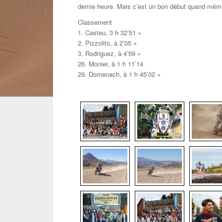
demie heure. Mais c’est un bon début quand même
Classement
1. Casteu, 3 h 32’51 »
2. Pizzolito, à 2’05 »
3. Rodriguez, à 4’59 »
26. Monier, à 1 h 11’14
29. Domenach, à 1 h 45’02 »