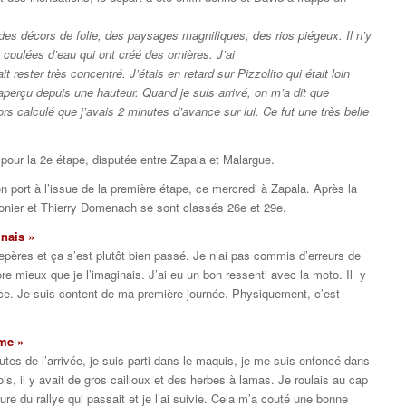
 des décors de folie, des paysages magnifiques, des rios piégeux. Il n’y
oulées d’eau qui ont créé des ornières. J’ai
it rester très concentré. J’étais en retard sur Pizzolito qui était loin
i aperçu depuis une hauteur. Quand je suis arrivé, on m’a dit que
lors calculé que j’avais 2 minutes d’avance sur lui. Ce fut une très belle
 pour la 2e étape, disputée entre Zapala et Malargue.
n port à l’issue de la première étape, ce mercredi à Zapala. Après la
Monier et Thierry Domenach se sont classés 26e et 29e.
inais »
repères et ça s’est plutôt bien passé. Je n’ai pas commis d’erreurs de
re mieux que je l’imaginais. J’ai eu un bon ressenti avec la moto. Il y
ace. Je suis content de ma première journée. Physiquement, c’est
me »
tes de l’arrivée, je suis parti dans le maquis, je me suis enfoncé dans
fois, il y avait de gros cailloux et des herbes à lamas. Je roulais au cap
ure du rallye qui passait et je l’ai suivie. Cela m’a couté une bonne