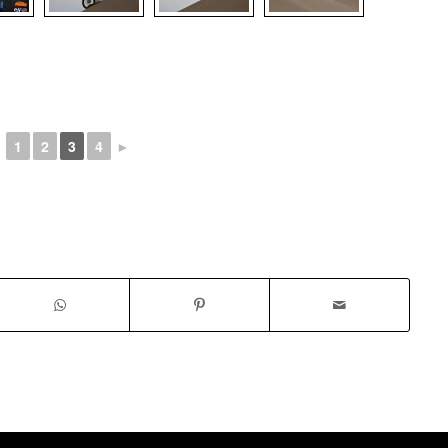
◄
1
2
3
4
►