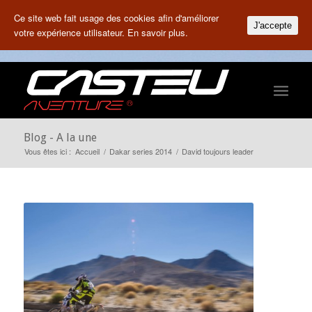
Ce site web fait usage des cookies afin d'améliorer
J'accepte
votre expérience utilisateur.
En savoir plus.
Blog - A la une
Vous êtes ici :
Accueil
/
Dakar series 2014
/
David toujours leader