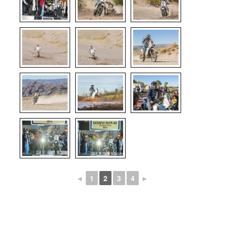
◄
1
2
3
4
►