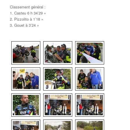
Classement général :
1. Casteu 6 h 34’29 »
2. Pizzolito à 1’18 »
3. Gouet à 3’24 »