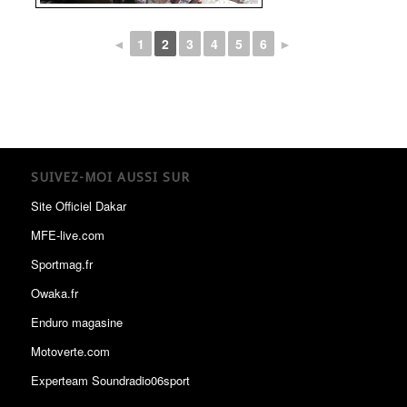
◄
1
2
3
4
5
6
►
SUIVEZ-MOI AUSSI SUR
Site Officiel Dakar
MFE-live.com
Sportmag.fr
Owaka.fr
Enduro magasine
Motoverte.com
Experteam Soundradio06sport