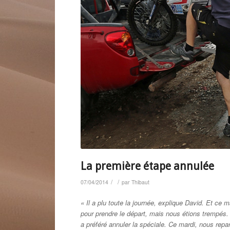
La première étape annulée
/
/
07/04/2014
par
Thibaut
« Il a plu toute la journée, explique David. Et ce 
pour prendre le départ, mais nous étions trempés. 
a préféré annuler la spéciale. Ce mardi, nous repa