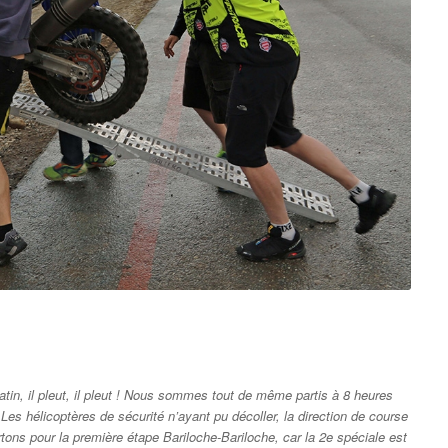
matin, il pleut, il pleut ! Nous sommes tout de même partis à 8 heures
Les hélicoptères de sécurité n’ayant pu décoller, la direction de course
rtons pour la première étape Bariloche-Bariloche, car la 2e spéciale est