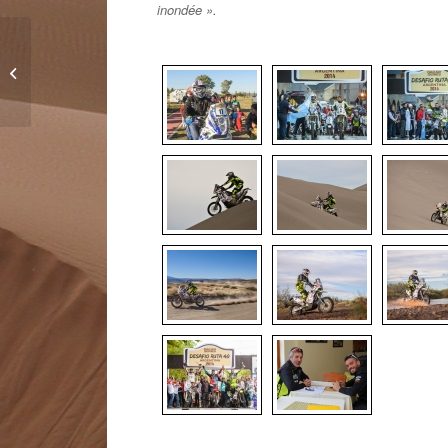
inondée ».
Avec le team Casteu,
c’est l’aventure !