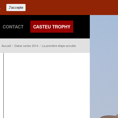
.
J'accepte
CONTACT
CASTEU TROPHY
Accueil
/
Dakar series 2014
/
La première étape annulée