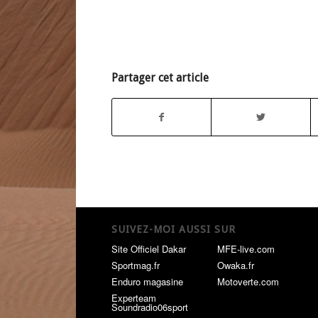
Partager cet article
SUIVEZ-MOI AUSSI SUR
Site Officiel Dakar
MFE-live.com
Sportmag.fr
Owaka.fr
Enduro magasine
Motoverte.com
Experteam
Soundradio06sport