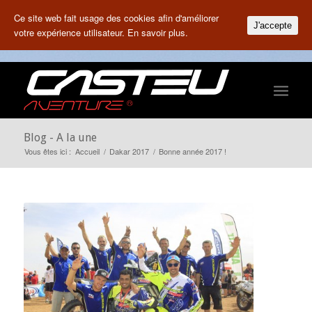
Ce site web fait usage des cookies afin d'améliorer
J'accepte
votre expérience utilisateur.
En savoir plus.
Blog - A la une
Vous êtes ici :
Accueil
/
Dakar 2017
/
Bonne année 2017 !