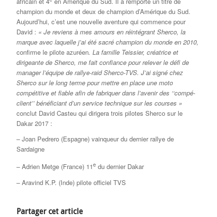
africain et 4
en Amérique du Sud. Il a remporté un titre de
champion du monde et deux de champion d’Amérique du Sud.
Aujourd’hui, c’est une nouvelle aventure qui commence pour
David :
« Je reviens à mes amours en réintégrant Sherco, la
marque avec laquelle j’ai été sacré champion du monde en 2010,
confirme le pilote azuréen
. La famille Teissier, créatrice et
dirigeante de Sherco, me fait confiance pour relever le défi de
manager l’équipe de rallye-raid Sherco-TVS. J’ai signé chez
Sherco sur le long terme pour mettre en place une moto
compétitive et fiable afin de fabriquer dans l’avenir des ‘‘compé-
client’’ bénéficiant d’un service technique sur les courses »
conclut David Casteu qui dirigera trois pilotes Sherco sur le
Dakar 2017 :
– Joan Pedrero (Espagne) vainqueur du dernier rallye de
Sardaigne
e
– Adrien Metge (France) 11
du dernier Dakar
– Aravind K.P. (Inde) pilote officiel TVS
Partager cet article