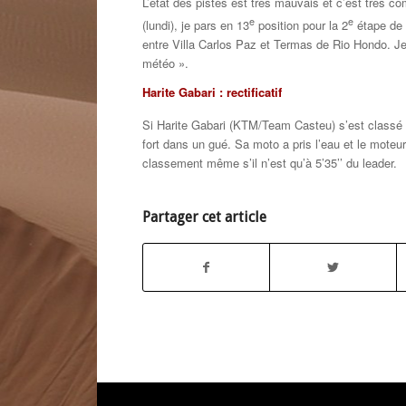
L’état des pistes est très mauvais et c’est très c
e
e
(lundi), je pars en 13
position pour la 2
étape de 
entre Villa Carlos Paz et Termas de Rio Hondo. Je
météo ».
Harite Gabari : rectificatif
Si Harite Gabari (KTM/Team Casteu) s’est classé
fort dans un gué. Sa moto a pris l’eau et le moteur
classement même s’il n’est qu’à 5’35’’ du leader.
Partager cet article