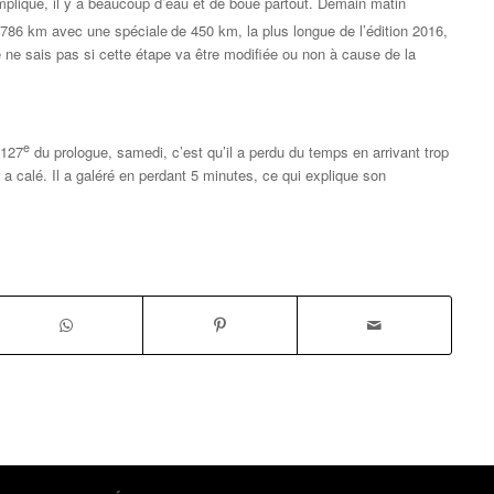
ompliqué, il y a beaucoup d’eau et de boue partout. Demain matin
786 km avec une spéciale de 450 km, la plus longue de l’édition 2016,
 ne sais pas si cette étape va être modifiée ou non à cause de la
e
 127
du prologue, samedi, c’est qu’il a perdu du temps en arrivant trop
 a calé. Il a galéré en perdant 5 minutes, ce qui explique son