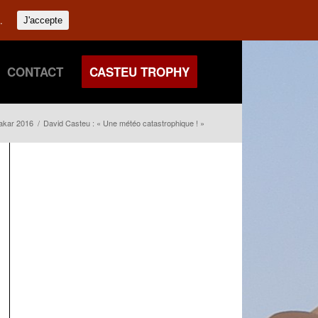
.
J'accepte
CONTACT
CASTEU TROPHY
akar 2016
/
David Casteu : « Une météo catastrophique ! »