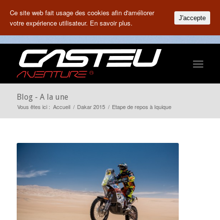
Ce site web fait usage des cookies afin d'améliorer
J'accepte
votre expérience utilisateur.
En savoir plus.
Blog - A la une
Vous êtes ici :
Accueil
/
Dakar 2015
/
Etape de repos à Iquique