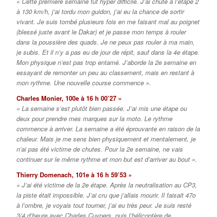
« Cette première semaine fut hyper difficile. J’ai chuté à l’étape 2
à 130 km/h, j’ai tordu mon guidon, j’ai eu la chance de sortir
vivant. Je suis tombé plusieurs fois en me faisant mal au poignet
(blessé juste avant le Dakar) et je passe mon temps à rouler
dans la poussière des quads. Je ne peux pas rouler à ma main,
je subis. Et il n’y a pas eu de jour de répit, sauf dans la 4e étape.
Mon physique n’est pas trop entamé. J’aborde la 2e semaine en
essayant de remonter un peu au classement, mais en restant à
mon rythme. Une nouvelle course commence ».
Charles Monier, 100e à 16 h 00’27 »
« La semaine s’est plutôt bien passée. J’ai mis une étape ou
deux pour prendre mes marques sur la moto. Le rythme
commence à arriver. La semaine a été éprouvante en raison de la
chaleur. Mais je me sens bien physiquement et mentalement, je
n’ai pas été victime de chutes. Pour la 2e semaine, ne vais
continuer sur le même rythme et mon but est d’arriver au bout ».
Thierry Domenach, 101e à 16 h 59’53 »
« J’ai été victime de la 2e étape. Après la neutralisation au CP3,
la piste était impossible. J’ai cru que j’allais mourir. Il faisait 47o
à l’ombre, je voyais tout tourner, j’ai eu très peur. Je suis resté
3/4 d’heure avec Charles Cuypers, puis l’hélicoptère de