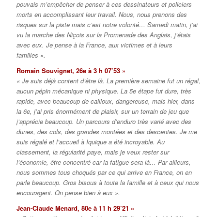
pouvais m’empêcher de penser à ces dessinateurs et policiers
morts en accomplissant leur travail. Nous, nous prenons des
risques sur la piste mais c’est notre volonté… Samedi matin, j’ai
vu la marche des Niçois sur la Promenade des Anglais, j’étais
avec eux. Je pense à la France, aux victimes et à leurs
familles ».
Romain Souvignet, 26e à 3 h 07’53 »
« Je suis déjà content d’être là. La première semaine fut un régal,
aucun pépin mécanique ni physique. La 5e étape fut dure, très
rapide, avec beaucoup de cailloux, dangereuse, mais hier, dans
la 6e, j’ai pris énormément de plaisir, sur un terrain de jeu que
j’apprécie beaucoup. Un parcours d’enduro très varié avec des
dunes, des cols, des grandes montées et des descentes. Je me
suis régalé et l’accueil à Iquique a été incroyable. Au
classement, la régularité paye, mais je veux rester sur
l’économie, être concentré car la fatigue sera là… Par ailleurs,
nous sommes tous choqués par ce qui arrive en France, on en
parle beaucoup. Gros bisous à toute la famille et à ceux qui nous
encouragent. On pense bien à eux ».
Jean-Claude Menard, 80e à 11 h 29’21 »