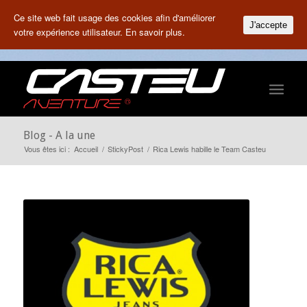
Ce site web fait usage des cookies afin d'améliorer
J'accepte
votre expérience utilisateur.
En savoir plus.
Blog - A la une
Vous êtes ici :
Accueil
/
StickyPost
/
Rica Lewis habille le Team Casteu